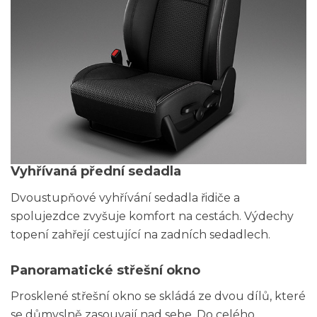
Vyhřívaná přední sedadla
Dvoustupňové vyhřívání sedadla řidiče a
spolujezdce zvyšuje komfort na cestách. Výdechy
topení zahřejí cestující na zadních sedadlech.
Panoramatické střešní okno
Prosklené střešní okno se skládá ze dvou dílů, které
se důmyslně zasouvají nad sebe. Do celého