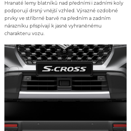
Hranaté lemy blatníků nad předními i zadními koly
podporují drsný vnější vzhled. Výrazné ozdobné
prvky ve stříbrné barvě na předním a zadním
nárazníku přispívají k jasně vyhraněnému
charakteru vozu.