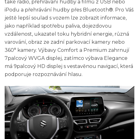
také rádio, přehrávání hudby a filmů z USB nebo
iPodu a přehrávání hudby přes Bluetooth®. Pro Váš
ještě lepší soulad s vozem lze zobrazit informace,
jako například spotřebu paliva, dojezdovou
vzdálenost, ukazatel toku hybridní energie, různá
varování, obraz ze zadní parkovací kamery nebo
360° kamery. Výbavy Comfort a Premium zahrnují
7palcový WVGA displej, zatímco výbava Elegance
má 9palcový HD displej s vestavěnou navigací, která
podporuje rozpoznávání hlasu.