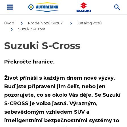
Úvod
Prodej vozů Suzuki
Katalog vozů
Suzuki S-Cross
Suzuki S-Cross
Překročte hranice.
Život přináší s každým dnem nové výzvy.
Buď jste připraveni jim čelit, nebo jen
pozorujete, co se okolo Vás děje. Se Suzuki
S-CROSS je volba jasná. Výrazným,
sebevědomým vzhledem SUV a
inteligentními bezpečnostními systémy to