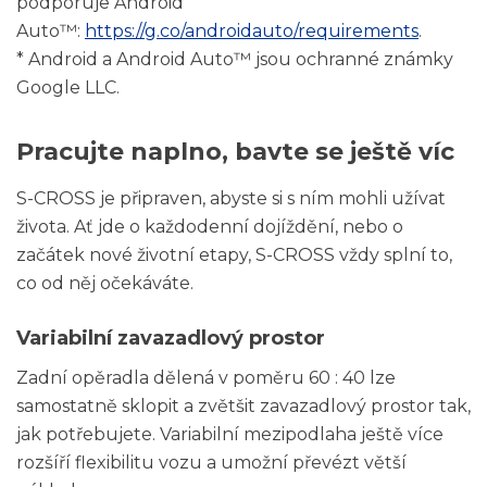
podporuje Android
Auto™:
https://g.co/androidauto/requirements
.
* Android a Android Auto™ jsou ochranné známky
Google LLC.
Pracujte naplno, bavte se ještě víc
S-CROSS je připraven, abyste si s ním mohli užívat
života. Ať jde o každodenní dojíždění, nebo o
začátek nové životní etapy, S-CROSS vždy splní to,
co od něj očekáváte.
Variabilní zavazadlový prostor
Zadní opěradla dělená v poměru 60 : 40 lze
samostatně sklopit a zvětšit zavazadlový prostor tak,
jak potřebujete. Variabilní mezipodlaha ještě více
rozšíří flexibilitu vozu a umožní převézt větší