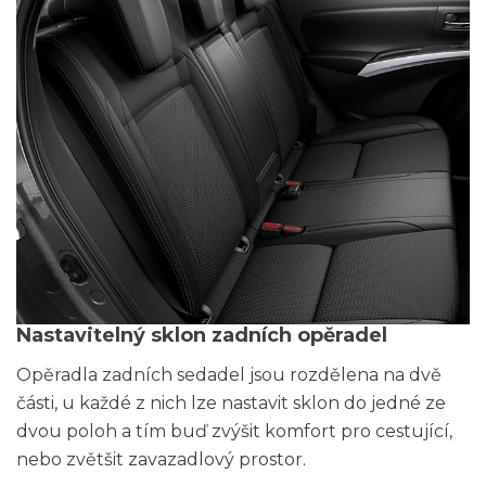
Nastavitelný sklon zadních opěradel
Opěradla zadních sedadel jsou rozdělena na dvě
části, u každé z nich lze nastavit sklon do jedné ze
dvou poloh a tím buď zvýšit komfort pro cestující,
nebo zvětšit zavazadlový prostor.