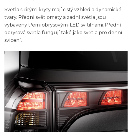
Světla s čirými kryty mají čistý vzhled a dynamické
tvary. Přední světlomety a zadní světla jsou
vybaveny třemi obrysovými LED svítilnami. Přední
obrysová světla fungují také jako světla pro denní
svícení.