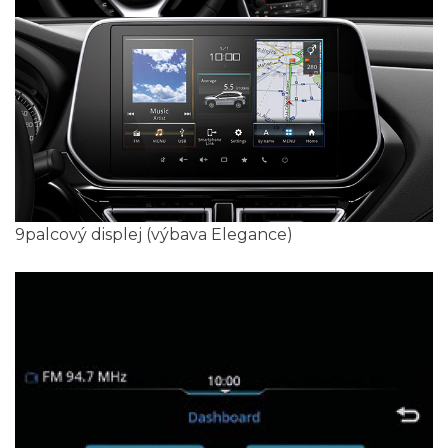
9palcový displej (výbava Elegance)