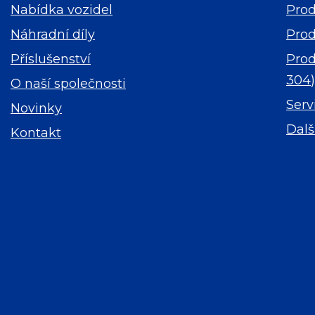
Nabídka vozidel
Prod
Náhradní díly
Prod
Příslušenství
Prod
304
)
O naší společnosti
Serv
Novinky
Dalš
Kontakt