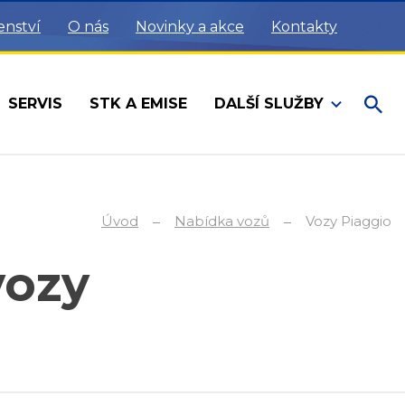
enství
O nás
Novinky a akce
Kontakty
SERVIS
STK A EMISE
DALŠÍ SLUŽBY
Úvod
Nabídka vozů
Vozy Piaggio
vozy