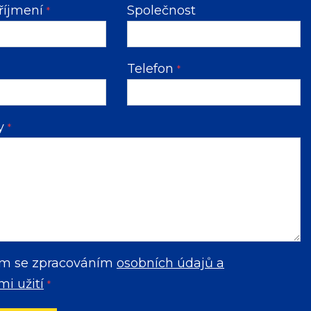
říjmení
Společnost
*
Telefon
*
vy
*
m se zpracováním
osobních údajů a
i užití
*