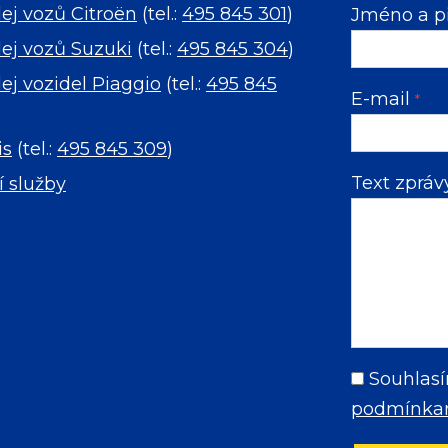
ej vozů Citroën
(tel.:
495 845 301
)
Jméno a p
ej vozů Suzuki
(tel.:
495 845 304
)
ej vozidel Piaggio
(tel.:
495 845
E-mail
*
is
(tel.:
495 845 309
)
Text zprá
í služby
Souhlasí
podmínkam