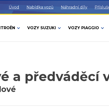
Úvod
Nabídka vozů
Náhradní díly
Přísluš
ITROËN
VOZY SUZUKI
VOZY PIAGGIO
é a předváděcí 
lové