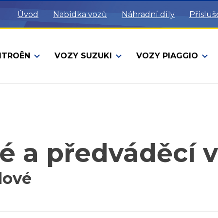
Úvod
Nabídka vozů
Náhradní díly
Přísluš
ITROËN
VOZY SUZUKI
VOZY PIAGGIO
é a předváděcí 
lové