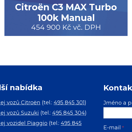
Citroën C3 MAX Turbo
100k Manual
454 900 Kč vč. DPH
lší nabídka
Kontak
ej vozů Citroën
(tel.:
495 845 301
)
Jméno a p
ej vozů Suzuki
(tel.:
495 845 304
)
ej vozidel Piaggio
(tel.:
495 845
E-mail
*