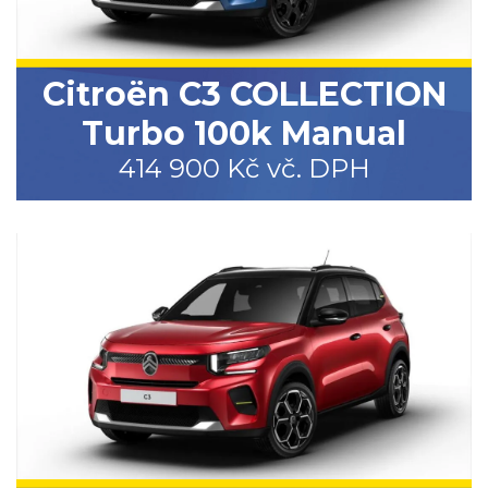
Citroën C3 COLLECTION
Turbo 100k Manual
414 900 Kč vč. DPH