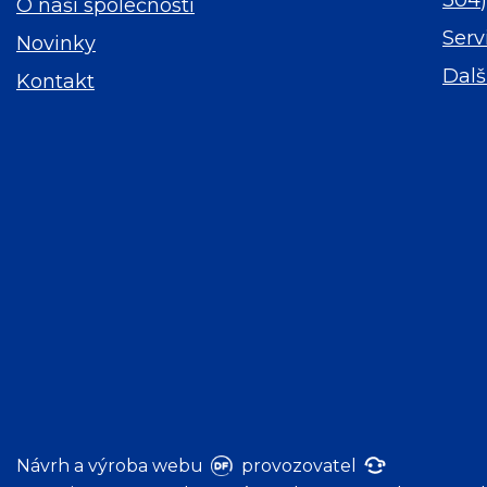
O naší společnosti
Serv
Novinky
Dalš
Kontakt
Návrh a výroba webu
provozovatel