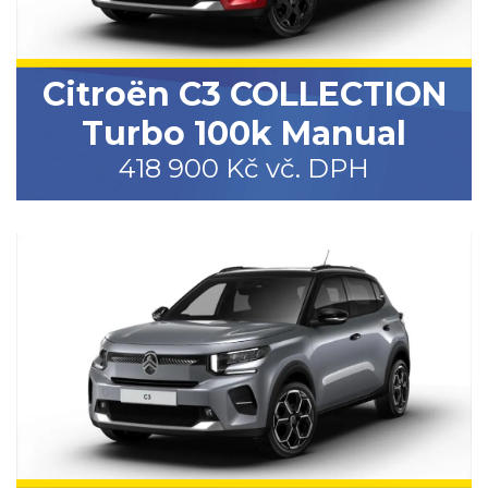
Citroën C3 COLLECTION
Turbo 100k Manual
418 900 Kč vč. DPH