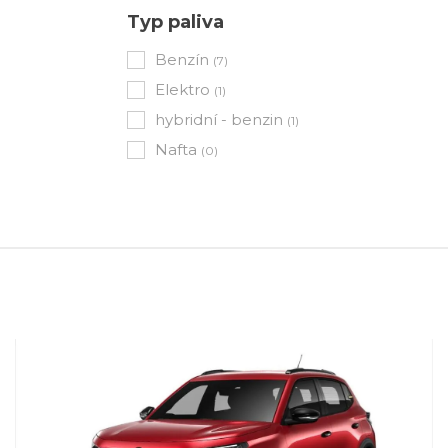
Typ paliva
Benzín
(7)
Elektro
(1)
hybridní - benzin
(1)
Nafta
(0)