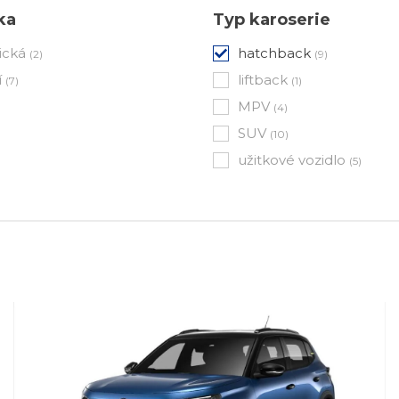
ka
Typ karoserie
ická
hatchback
(2)
(9)
í
liftback
(7)
(1)
MPV
(4)
SUV
(10)
užitkové vozidlo
(5)