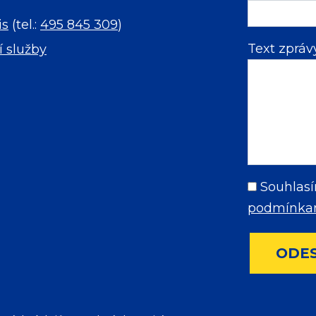
is
(tel.:
495 845 309
)
Text zprá
í služby
Souhlasí
podmínkam
ODE