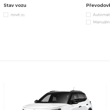
Stav vozu
Převodov
nové
Automat
(9)
Manuáln