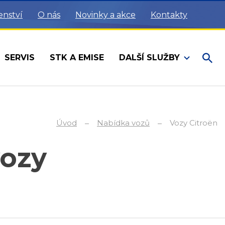
enství
O nás
Novinky a akce
Kontakty
SERVIS
STK A EMISE
DALŠÍ SLUŽBY
Úvod
Nabídka vozů
Vozy Citroën
vozy