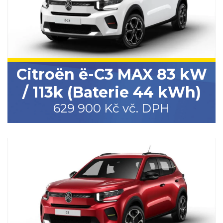
Citroën ë-C3 MAX 83 kW
/ 113k (Baterie 44 kWh)
629 900 Kč vč. DPH