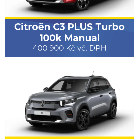
Citroën C3 PLUS Turbo
100k Manual
400 900 Kč vč. DPH