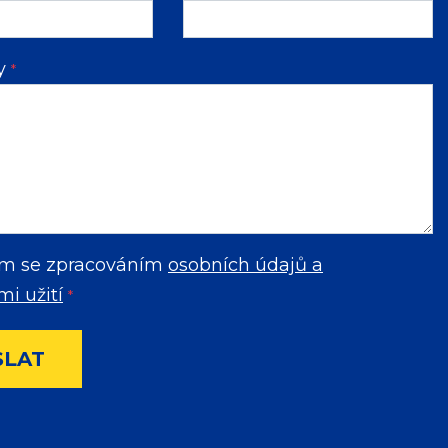
vy
*
m se zpracováním
osobních údajů a
i užití
*
SLAT