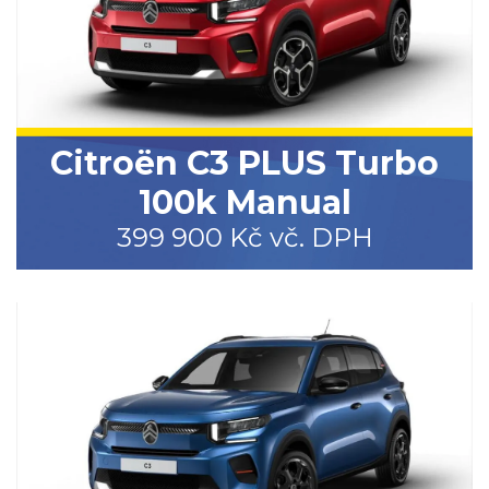
Citroën C3 PLUS Turbo
100k Manual
399 900 Kč vč. DPH