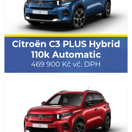
Citroën C3 PLUS Hybrid
110k Automatic
469 900 Kč vč. DPH