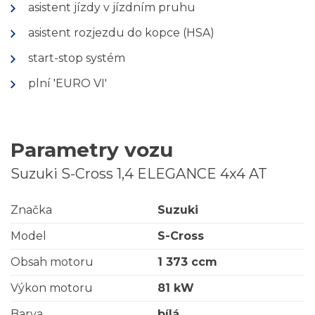
asistent jízdy v jízdním pruhu
asistent rozjezdu do kopce (HSA)
start-stop systém
plní 'EURO VI'
Parametry vozu
Suzuki S-Cross 1,4 ELEGANCE 4x4 AT
Značka
Suzuki
Model
S-Cross
Obsah motoru
1 373 ccm
Výkon motoru
81 kW
Barva
bílá