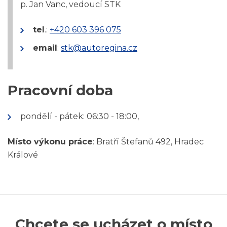
p. Jan Vanc, vedoucí STK
tel
.:
+420 603 396 075
email
:
stk@autoregina.cz
Pracovní doba
pondělí - pátek: 06:30 - 18:00,
Místo výkonu práce
: Bratří Štefanů 492, Hradec
Králové
Chcete se ucházet o místo